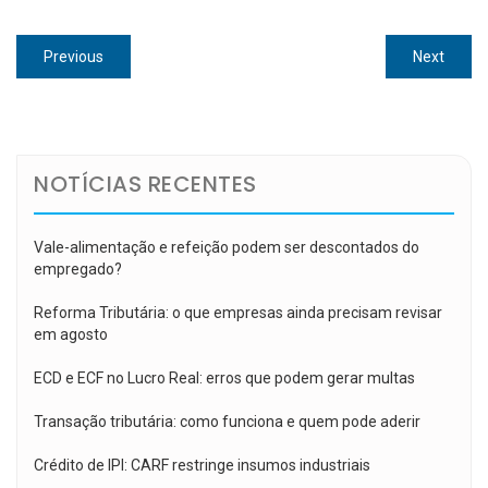
Navegação
Previous
Next
Previous
Next
de
post:
post:
Post
NOTÍCIAS RECENTES
Vale-alimentação e refeição podem ser descontados do
empregado?
Reforma Tributária: o que empresas ainda precisam revisar
em agosto
ECD e ECF no Lucro Real: erros que podem gerar multas
Transação tributária: como funciona e quem pode aderir
Crédito de IPI: CARF restringe insumos industriais