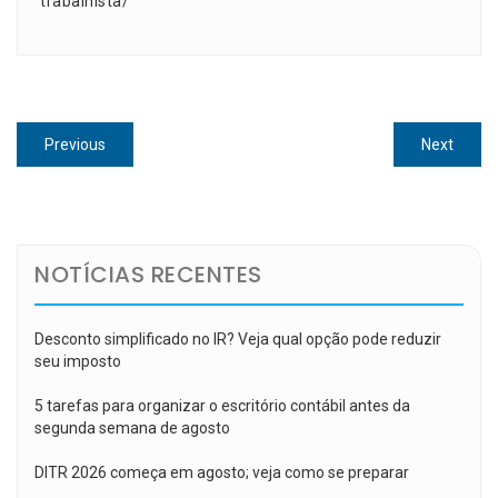
trabalhista/
Navegação
Previous
Next
Previous
Next
de
post:
post:
Post
NOTÍCIAS RECENTES
Desconto simplificado no IR? Veja qual opção pode reduzir
seu imposto
5 tarefas para organizar o escritório contábil antes da
segunda semana de agosto
DITR 2026 começa em agosto; veja como se preparar