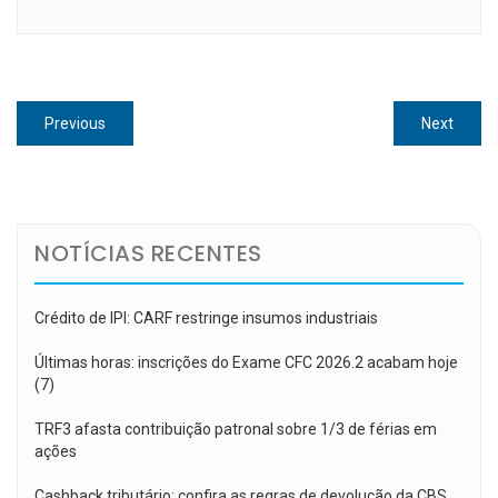
Navegação
Previous
Next
Previous
Next
de
post:
post:
Post
NOTÍCIAS RECENTES
Crédito de IPI: CARF restringe insumos industriais
Últimas horas: inscrições do Exame CFC 2026.2 acabam hoje
(7)
TRF3 afasta contribuição patronal sobre 1/3 de férias em
ações
Cashback tributário: confira as regras de devolução da CBS