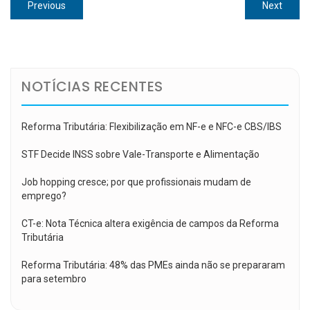
Navegação
Previous
Next
Previous
Next
de
post:
post:
Post
NOTÍCIAS RECENTES
Reforma Tributária: Flexibilização em NF-e e NFC-e CBS/IBS
STF Decide INSS sobre Vale-Transporte e Alimentação
Job hopping cresce; por que profissionais mudam de
emprego?
CT-e: Nota Técnica altera exigência de campos da Reforma
Tributária
Reforma Tributária: 48% das PMEs ainda não se prepararam
para setembro