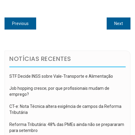
Navegação
Previous
Next
Previous
Next
de
post:
post:
Post
NOTÍCIAS RECENTES
STF Decide INSS sobre Vale-Transporte e Alimentação
Job hopping cresce; por que profissionais mudam de
emprego?
CT-e: Nota Técnica altera exigência de campos da Reforma
Tributária
Reforma Tributária: 48% das PMEs ainda não se prepararam
para setembro