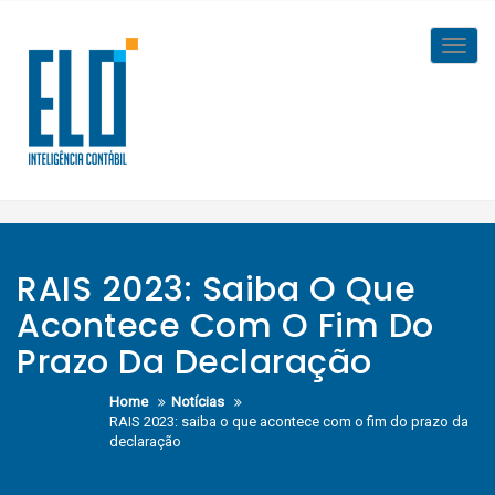
Skip
to
Toggl
content
navig
RAIS 2023: Saiba O Que
Acontece Com O Fim Do
Prazo Da Declaração
Home
Notícias
RAIS 2023: saiba o que acontece com o fim do prazo da
declaração