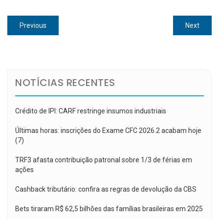
Navegação
Previous
Next
Previous
Next
de
post:
post:
Post
NOTÍCIAS RECENTES
Crédito de IPI: CARF restringe insumos industriais
Últimas horas: inscrições do Exame CFC 2026.2 acabam hoje
(7)
TRF3 afasta contribuição patronal sobre 1/3 de férias em
ações
Cashback tributário: confira as regras de devolução da CBS
Bets tiraram R$ 62,5 bilhões das famílias brasileiras em 2025