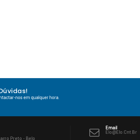
Dúvidas!
ntactar-nos em qualquer hora.
Email
Elo@elo.cnt.br
arro Preto - Belo