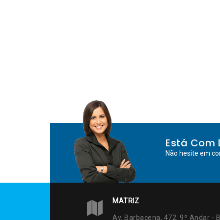
Está Com 
Não hesite em co
MATRIZ
Av. Barbacena, 472, 9º Andar - B