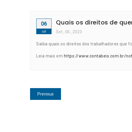
Quais os direitos de qu
06
set
Set
, 06 ,
2023
Saiba quais os direitos dos trabalhadores que f
Leia mais em
https://www.contabeis.com.br/not
Navegação
Previous
Previous
de
post:
Post