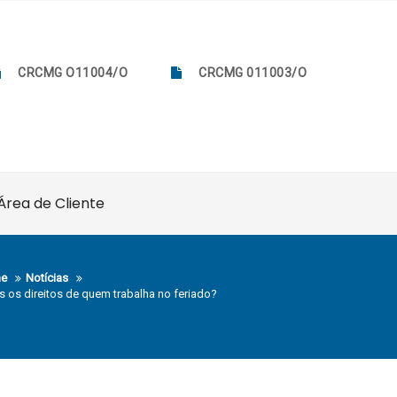
CRCMG O11004/O
CRCMG 011003/O
Área de Cliente
e
Notícias
s os direitos de quem trabalha no feriado?