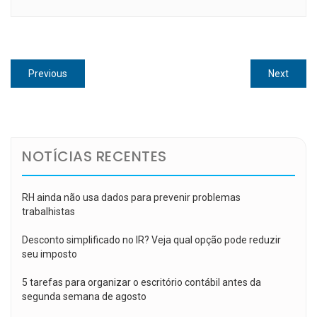
Navegação
Previous
Next
Previous
Next
de
post:
post:
Post
NOTÍCIAS RECENTES
RH ainda não usa dados para prevenir problemas
trabalhistas
Desconto simplificado no IR? Veja qual opção pode reduzir
seu imposto
5 tarefas para organizar o escritório contábil antes da
segunda semana de agosto