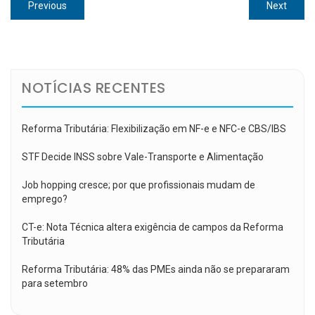
Navegação
Previous
Next
Previous
Next
de
post:
post:
Post
NOTÍCIAS RECENTES
Reforma Tributária: Flexibilização em NF-e e NFC-e CBS/IBS
STF Decide INSS sobre Vale-Transporte e Alimentação
Job hopping cresce; por que profissionais mudam de
emprego?
CT-e: Nota Técnica altera exigência de campos da Reforma
Tributária
Reforma Tributária: 48% das PMEs ainda não se prepararam
para setembro