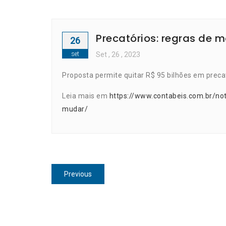
Precatórios: regras de
26
set
Set
, 26 ,
2023
Proposta permite quitar R$ 95 bilhões em preca
Leia mais em
https://www.contabeis.com.br/no
mudar/
Navegação
Previous
Previous
de
post:
Post