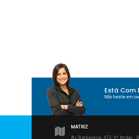
Está Com 
Não hesite em co
MATRIZ
Av. Barbacena, 472, 9º Andar - B