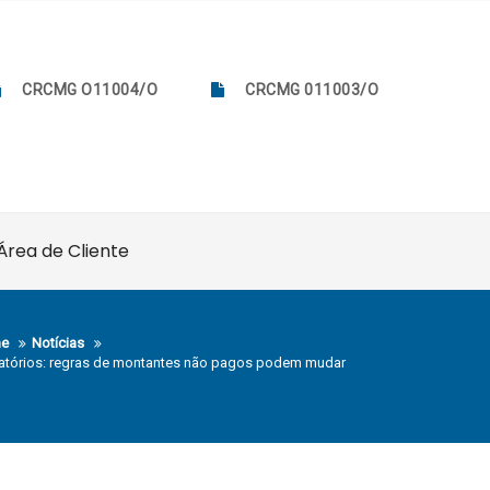
CRCMG O11004/O
CRCMG 011003/O
Área de Cliente
e
Notícias
atórios: regras de montantes não pagos podem mudar