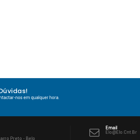
Dúvidas!
ntactar-nos em qualquer hora.
Email
Elo@elo.cnt.br
arro Preto - Belo