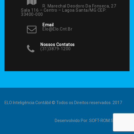
R. Marechal Deodoro Da Fonseca, 27
Sala 116 – Centro – Lagoa Santa/MG CEP:
33400-000
Email
Elo@elo.cnt.br
Nossos Contatos
(31)3879-1200
ELO Inteligência Contábil © Todos os Direitos reservados. 2017
Desenvolvido Por:
SOFT-ROM Sistemas
.