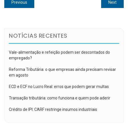
Navegação
Previous
Next
Previous
Next
de
post:
post:
Post
NOTÍCIAS RECENTES
Vale-alimentação e refeição podem ser descontados do
empregado?
Reforma Tributária: o que empresas ainda precisam revisar
em agosto
ECD e ECF no Lucro Real: erros que podem gerar multas
Transação tributária: como funciona e quem pode aderir
Crédito de IPI: CARF restringe insumos industriais