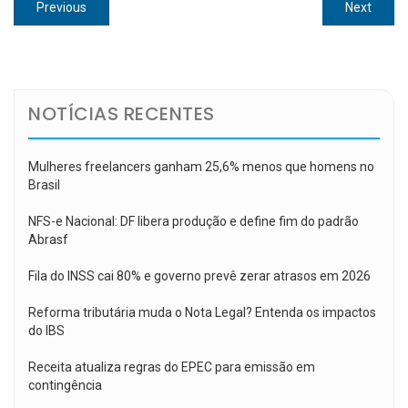
Navegação
Previous
Next
Previous
Next
de
post:
post:
Post
NOTÍCIAS RECENTES
Mulheres freelancers ganham 25,6% menos que homens no
Brasil
NFS-e Nacional: DF libera produção e define fim do padrão
Abrasf
Fila do INSS cai 80% e governo prevê zerar atrasos em 2026
Reforma tributária muda o Nota Legal? Entenda os impactos
do IBS
Receita atualiza regras do EPEC para emissão em
contingência