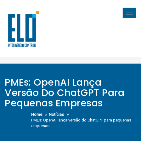
Skip
to
Toggl
content
navig
PMEs: OpenAI Lança
Versão Do ChatGPT Para
Pequenas Empresas
Home
Notícias
PMEs: OpenAI lança versão do ChatGPT para pequenas
empresas