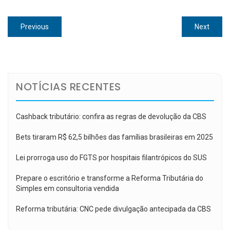
Navegação
Previous
Next
Previous
Next
de
post:
post:
Post
NOTÍCIAS RECENTES
Cashback tributário: confira as regras de devolução da CBS
Bets tiraram R$ 62,5 bilhões das famílias brasileiras em 2025
Lei prorroga uso do FGTS por hospitais filantrópicos do SUS
Prepare o escritório e transforme a Reforma Tributária do
Simples em consultoria vendida
Reforma tributária: CNC pede divulgação antecipada da CBS