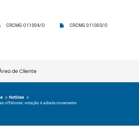
CRCMG O11004/O
CRCMG 011003/O
Área de Cliente
e
Notícias
as offshores: votação é adiada novamente