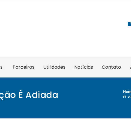
es
Parceiros
Utilidades
Notícias
Contato
ação É Adiada
Hom
PL d