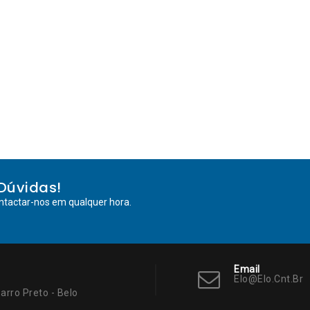
Dúvidas!
ntactar-nos em qualquer hora.
Email
Elo@elo.cnt.br
arro Preto - Belo