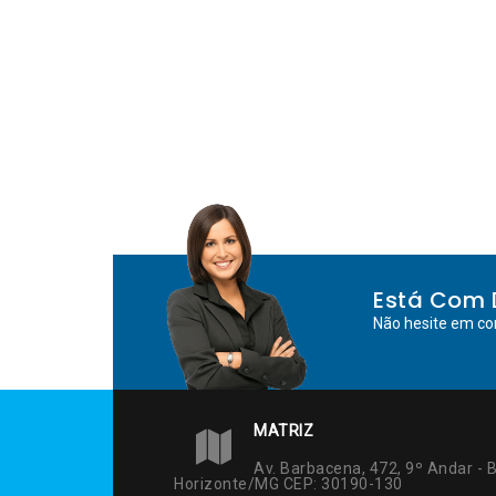
Está Com 
Não hesite em co
MATRIZ
Av. Barbacena, 472, 9º Andar - B
Horizonte/MG CEP: 30190-130