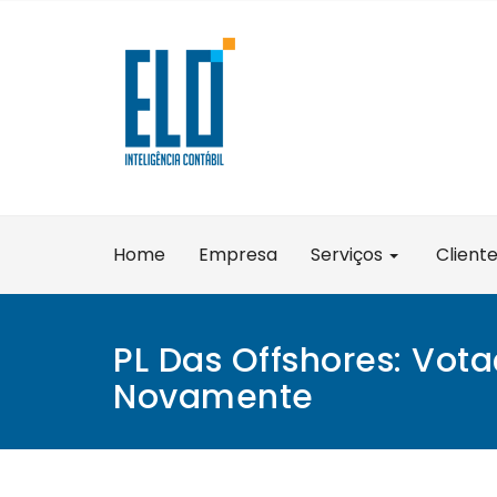
Skip
to
content
Home
Empresa
Serviços
Client
PL Das Offshores: Vot
Novamente