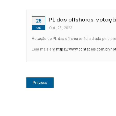
PL das offshores: vota
25
out
Out
, 25 ,
2023
Votação do PL das offshores foi adiada pelo pr
Leia mais em
https://www.contabeis.com.br/no
Navegação
Previous
Previous
de
post:
Post