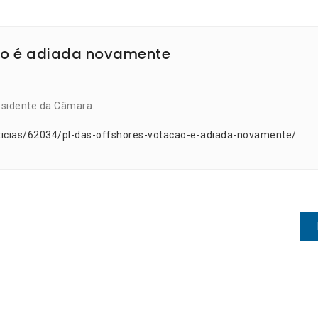
ção é adiada novamente
esidente da Câmara.
ticias/62034/pl-das-offshores-votacao-e-adiada-novamente/