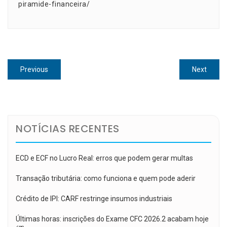
piramide-financeira/
Navegação
Previous
Next
Previous
Next
de
post:
post:
Post
NOTÍCIAS RECENTES
ECD e ECF no Lucro Real: erros que podem gerar multas
Transação tributária: como funciona e quem pode aderir
Crédito de IPI: CARF restringe insumos industriais
Últimas horas: inscrições do Exame CFC 2026.2 acabam hoje