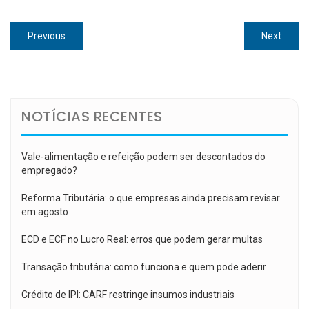
Navegação
Previous
Next
Previous
Next
de
post:
post:
Post
NOTÍCIAS RECENTES
Vale-alimentação e refeição podem ser descontados do
empregado?
Reforma Tributária: o que empresas ainda precisam revisar
em agosto
ECD e ECF no Lucro Real: erros que podem gerar multas
Transação tributária: como funciona e quem pode aderir
Crédito de IPI: CARF restringe insumos industriais