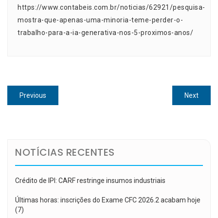
https://www.contabeis.com.br/noticias/62921/pesquisa-
mostra-que-apenas-uma-minoria-teme-perder-o-
trabalho-para-a-ia-generativa-nos-5-proximos-anos/
Navegação
Previous
Next
Previous
Next
de
post:
post:
Post
NOTÍCIAS RECENTES
Crédito de IPI: CARF restringe insumos industriais
Últimas horas: inscrições do Exame CFC 2026.2 acabam hoje
(7)