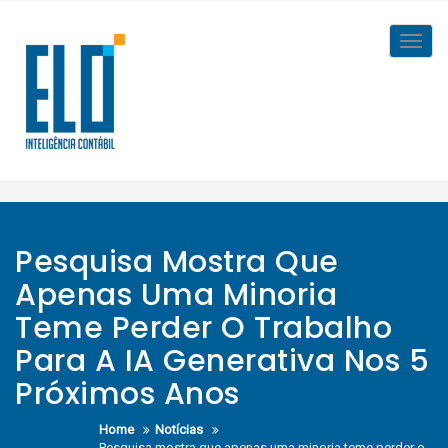
Skip
to
Toggl
content
navig
Pesquisa Mostra Que
Apenas Uma Minoria
Teme Perder O Trabalho
Para A IA Generativa Nos 5
Próximos Anos
Home
Notícias
Pesquisa mostra que apenas uma minoria teme perder o