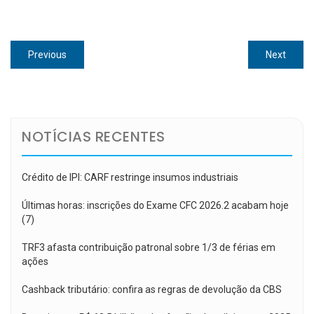
Navegação
Previous
Next
Previous
Next
de
post:
post:
Post
NOTÍCIAS RECENTES
Crédito de IPI: CARF restringe insumos industriais
Últimas horas: inscrições do Exame CFC 2026.2 acabam hoje
(7)
TRF3 afasta contribuição patronal sobre 1/3 de férias em
ações
Cashback tributário: confira as regras de devolução da CBS