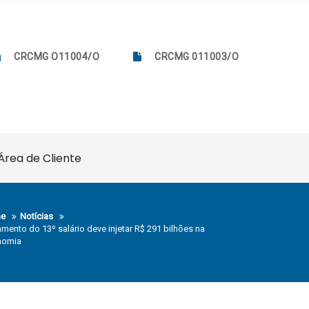
CRCMG O11004/O
CRCMG 011003/O
Área de Cliente
e
Notícias
mento do 13º salário deve injetar R$ 291 bilhões na
nomia