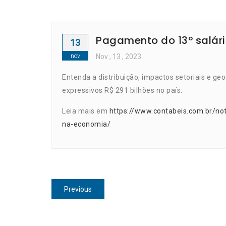
Pagamento do 13º salári
13
nov
Nov
, 13 ,
2023
Entenda a distribuição, impactos setoriais e g
expressivos R$ 291 bilhões no país.
Leia mais em
https://www.contabeis.com.br/not
na-economia/
Navegação
Previous
Previous
de
post:
Post