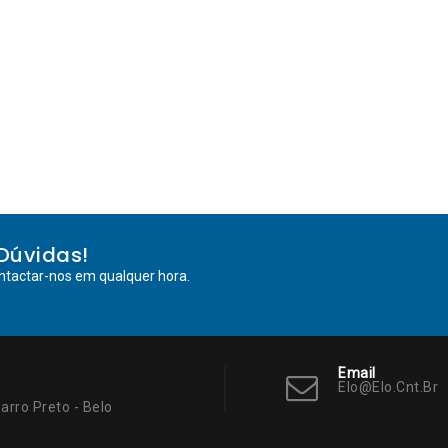
Dúvidas!
ntactar-nos em qualquer hora.
Email
Elo@elo.cnt.br
arro Preto - Belo