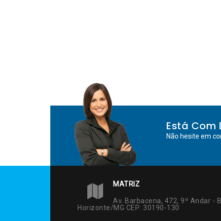
Está Com 
Não hesite em co
MATRIZ
Av. Barbacena, 472, 9º Andar - B
Horizonte/MG CEP: 30190-130