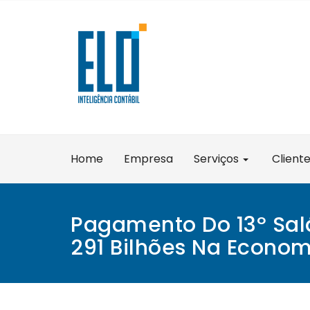
Skip
to
content
Home
Empresa
Serviços
Client
Pagamento Do 13º Salá
291 Bilhões Na Econom