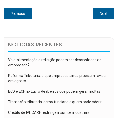
Navegação
Previous
Next
Previous
Next
de
post:
post:
Post
NOTÍCIAS RECENTES
Vale-alimentação e refeição podem ser descontados do
empregado?
Reforma Tributária: o que empresas ainda precisam revisar
em agosto
ECD e ECF no Lucro Real: erros que podem gerar multas
Transação tributária: como funciona e quem pode aderir
Crédito de IPI: CARF restringe insumos industriais