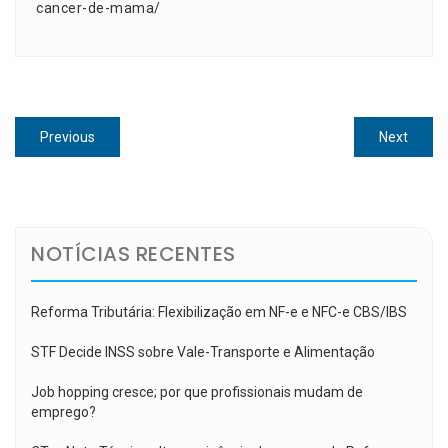
cancer-de-mama/
Navegação
Previous
Next
Previous
Next
de
post:
post:
Post
NOTÍCIAS RECENTES
Reforma Tributária: Flexibilização em NF-e e NFC-e CBS/IBS
STF Decide INSS sobre Vale-Transporte e Alimentação
Job hopping cresce; por que profissionais mudam de
emprego?