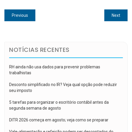
Navegação
Previous
Next
Previous
Next
de
post:
post:
Post
NOTÍCIAS RECENTES
RH ainda não usa dados para prevenir problemas
trabalhistas
Desconto simplificado no IR? Veja qual opção pode reduzir
seu imposto
5 tarefas para organizar o escritório contábil antes da
segunda semana de agosto
DITR 2026 começa em agosto; veja como se preparar
Vale-alimentação e refeição podem ser descontados do