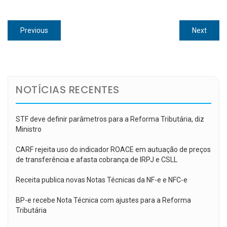
Navegação
Previous
Next
Previous
Next
de
post:
post:
Post
NOTÍCIAS RECENTES
STF deve definir parâmetros para a Reforma Tributária, diz
Ministro
CARF rejeita uso do indicador ROACE em autuação de preços
de transferência e afasta cobrança de IRPJ e CSLL
Receita publica novas Notas Técnicas da NF-e e NFC-e
BP-e recebe Nota Técnica com ajustes para a Reforma
Tributária