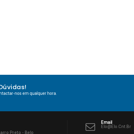
Dúvidas!
ntactar-nos em qualquer hora.
Email
Elo@elo.cnt.br
arro Preto - Belo