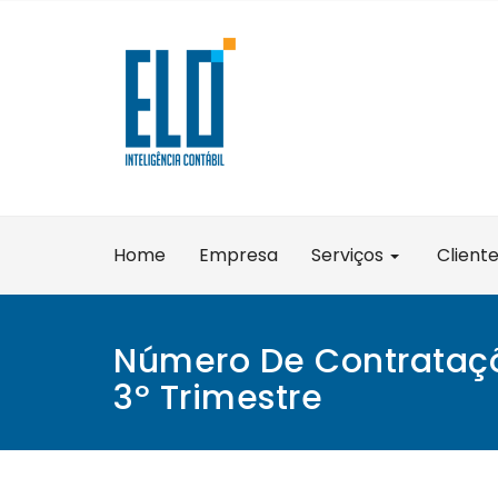
Skip
to
content
Home
Empresa
Serviços
Client
Número De Contrataçõ
3º Trimestre