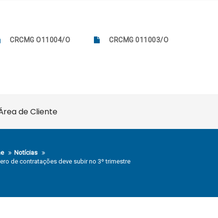
CRCMG O11004/O
CRCMG 011003/O
Área de Cliente
e
Notícias
ro de contratações deve subir no 3º trimestre