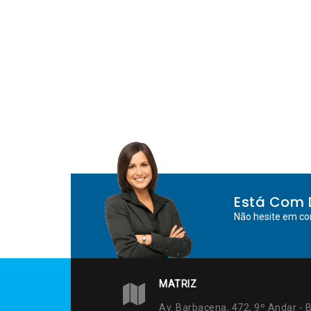
Está Com 
Não hesite em co
MATRIZ
Av. Barbacena, 472, 9º Andar - B