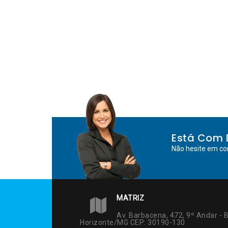
Está Com 
Não hesite em co
MATRIZ
Av. Barbacena, 472, 9º Andar - B
Horizonte/MG CEP: 30190-130