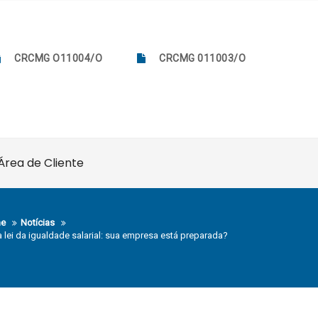
CRCMG O11004/O
CRCMG 011003/O
Área de Cliente
e
Notícias
 lei da igualdade salarial: sua empresa está preparada?