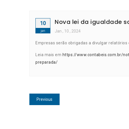
Nova lei da igualdade s
10
jan
Jan
, 10 ,
2024
Empresas serão obrigadas a divulgar relatórios
Leia mais em
https://www.contabeis.com.br/not
preparada/
Navegação
Previous
Previous
de
post:
Post