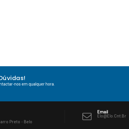
Dúvidas!
ntactar-nos em qualquer hora.
Email
Elo@elo.cnt.br
arro Preto - Belo