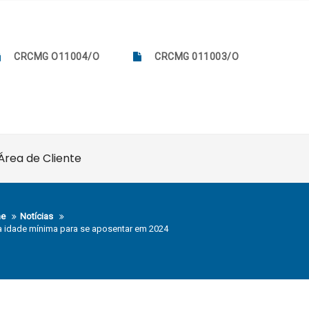
CRCMG O11004/O
CRCMG 011003/O
Área de Cliente
e
Notícias
 idade mínima para se aposentar em 2024