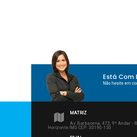
Está Com 
Não hesite em co
MATRIZ
Av. Barbacena, 472, 9º Andar - B
Horizonte/MG CEP: 30190-130