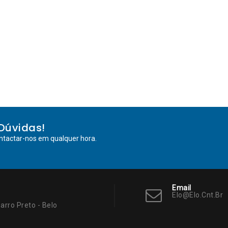
Dúvidas!
ntactar-nos em qualquer hora.
Email
Elo@elo.cnt.br
arro Preto - Belo