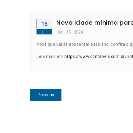
Nova idade mínima para
15
jan
Jan
, 15 ,
2024
Você que vai se aposentar esse ano, confira o q
Leia mais em
https://www.contabeis.com.br/n
Navegação
Previous
Previous
de
post:
Post