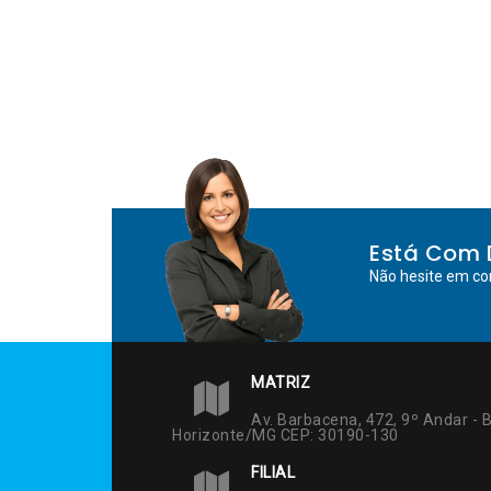
Está Com 
Não hesite em co
MATRIZ
Av. Barbacena, 472, 9º Andar - B
Horizonte/MG CEP: 30190-130
FILIAL