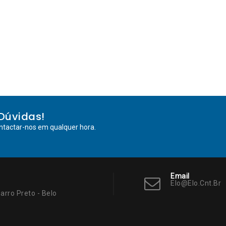
Dúvidas!
ntactar-nos em qualquer hora.
Email
Elo@elo.cnt.br
arro Preto - Belo