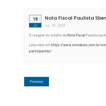
Nota Fiscal Paulista lib
18
jul
Jul
, 18 ,
2023
O resgate do crédito da
Nota Fiscal
Paulista pod
Leia mais em
https://www.contabeis.com.br/noti
participantes/
Navegação
Previous
Previous
de
post:
Post