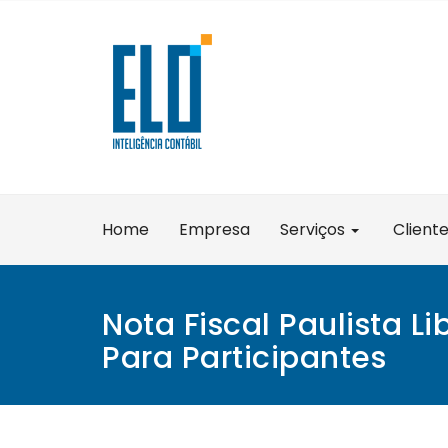
Skip
to
content
Home
Empresa
Serviços
Client
Nota Fiscal Paulista L
Para Participantes