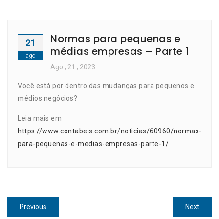
Normas para pequenas e
21
médias empresas – Parte 1
ago
Ago
, 21 ,
2023
Você está por dentro das mudanças para pequenos e
médios negócios?
Leia mais em
https://www.contabeis.com.br/noticias/60960/normas-
para-pequenas-e-medias-empresas-parte-1/
Navegação
Previous
Next
Previous
Next
post:
post: