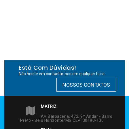
Está Com Dúvidas!
Não hesite em contactar-nos em qualquer hora.
NOSSOS CONTATOS
MATRIZ
Av. Barbacena, 472, 9º Andar - Barro
Preto - Belo Horizonte/MG CEP: 30190-130