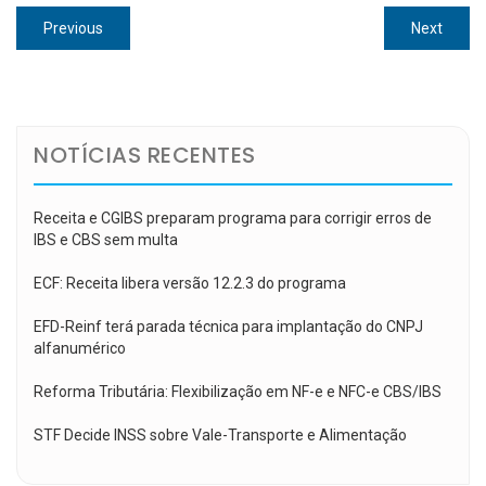
Navegação
Previous
Next
Previous
Next
de
post:
post:
Post
NOTÍCIAS RECENTES
Receita e CGIBS preparam programa para corrigir erros de
IBS e CBS sem multa
ECF: Receita libera versão 12.2.3 do programa
EFD-Reinf terá parada técnica para implantação do CNPJ
alfanumérico
Reforma Tributária: Flexibilização em NF-e e NFC-e CBS/IBS
STF Decide INSS sobre Vale-Transporte e Alimentação