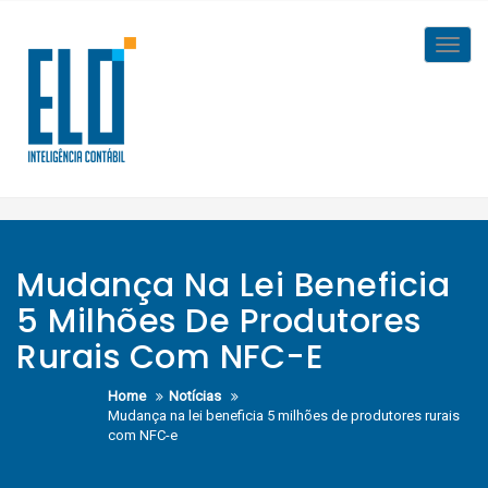
Skip
to
Toggl
content
navig
Mudança Na Lei Beneficia
5 Milhões De Produtores
Rurais Com NFC-E
Home
Notícias
Mudança na lei beneficia 5 milhões de produtores rurais
com NFC-e