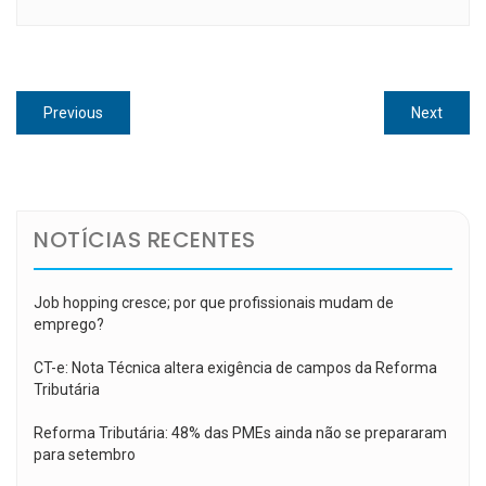
Navegação
Previous
Next
Previous
Next
de
post:
post:
Post
NOTÍCIAS RECENTES
Job hopping cresce; por que profissionais mudam de
emprego?
CT-e: Nota Técnica altera exigência de campos da Reforma
Tributária
Reforma Tributária: 48% das PMEs ainda não se prepararam
para setembro