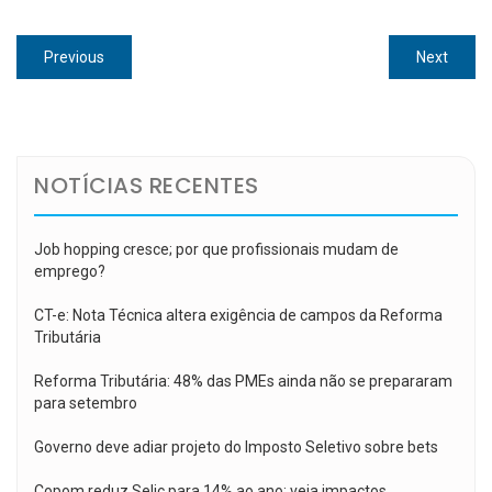
Navegação
Previous
Next
Previous
Next
de
post:
post:
Post
NOTÍCIAS RECENTES
Job hopping cresce; por que profissionais mudam de
emprego?
CT-e: Nota Técnica altera exigência de campos da Reforma
Tributária
Reforma Tributária: 48% das PMEs ainda não se prepararam
para setembro
Governo deve adiar projeto do Imposto Seletivo sobre bets
Copom reduz Selic para 14% ao ano; veja impactos