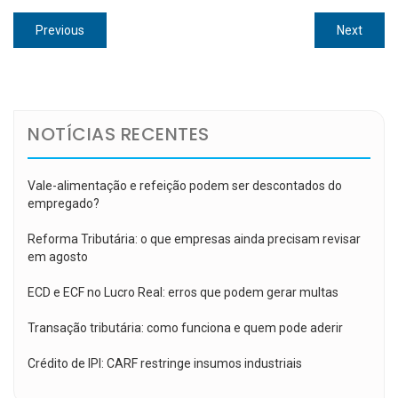
Navegação
Previous
Next
Previous
Next
de
post:
post:
Post
NOTÍCIAS RECENTES
Vale-alimentação e refeição podem ser descontados do
empregado?
Reforma Tributária: o que empresas ainda precisam revisar
em agosto
ECD e ECF no Lucro Real: erros que podem gerar multas
Transação tributária: como funciona e quem pode aderir
Crédito de IPI: CARF restringe insumos industriais