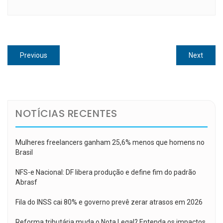
Navegação
Previous
Next
Previous
Next
de
post:
post:
Post
NOTÍCIAS RECENTES
Mulheres freelancers ganham 25,6% menos que homens no
Brasil
NFS-e Nacional: DF libera produção e define fim do padrão
Abrasf
Fila do INSS cai 80% e governo prevê zerar atrasos em 2026
Reforma tributária muda o Nota Legal? Entenda os impactos