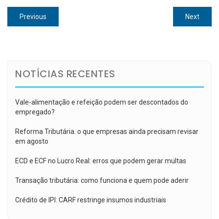
Navegação
Previous
Next
Previous
Next
de
post:
post:
Post
NOTÍCIAS RECENTES
Vale-alimentação e refeição podem ser descontados do
empregado?
Reforma Tributária: o que empresas ainda precisam revisar
em agosto
ECD e ECF no Lucro Real: erros que podem gerar multas
Transação tributária: como funciona e quem pode aderir
Crédito de IPI: CARF restringe insumos industriais