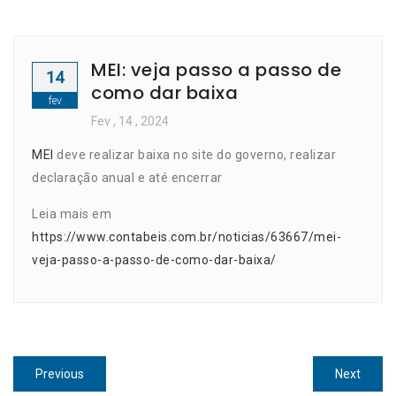
MEI: veja passo a passo de
14
como dar baixa
fev
Fev
, 14 ,
2024
MEI
deve realizar baixa no site do governo, realizar
declaração anual e até encerrar
Leia mais em
https://www.contabeis.com.br/noticias/63667/mei-
veja-passo-a-passo-de-como-dar-baixa/
Navegação
Previous
Next
Previous
Next
post:
post: