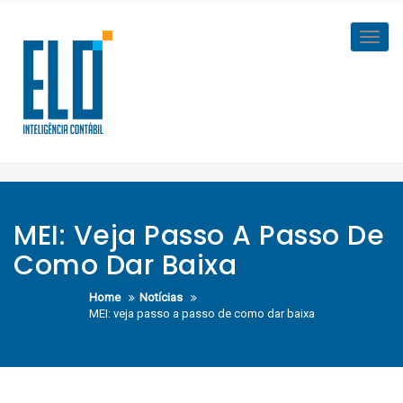
Skip
to
Toggl
content
navig
MEI: Veja Passo A Passo De
Como Dar Baixa
Home
Notícias
MEI: veja passo a passo de como dar baixa