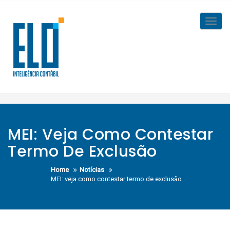
Skip
to
Toggl
content
navig
MEI: Veja Como Contestar
Termo De Exclusão
Home
Notícias
MEI: veja como contestar termo de exclusão