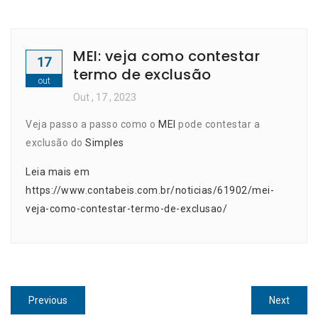
MEI: veja como contestar
17
termo de exclusão
out
Out
, 17 ,
2023
Veja passo a passo como o
MEI
pode contestar a
exclusão do
Simples
Leia mais em
https://www.contabeis.com.br/noticias/61902/mei-
veja-como-contestar-termo-de-exclusao/
Navegação
Previous
Next
Previous
Next
post:
post: