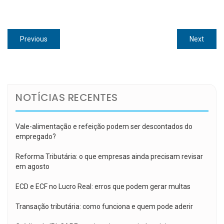
Navegação
Previous
Next
Previous
Next
de
post:
post:
Post
NOTÍCIAS RECENTES
Vale-alimentação e refeição podem ser descontados do
empregado?
Reforma Tributária: o que empresas ainda precisam revisar
em agosto
ECD e ECF no Lucro Real: erros que podem gerar multas
Transação tributária: como funciona e quem pode aderir