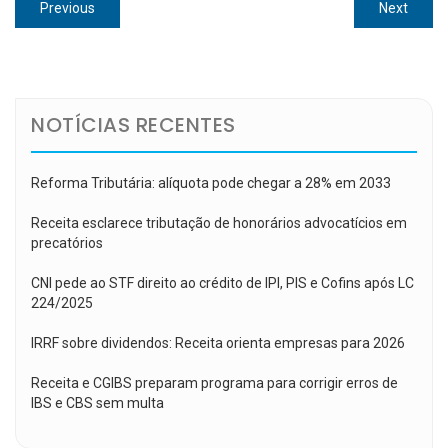
Navegação
Previous
Next
Previous
Next
de
post:
post:
Post
NOTÍCIAS RECENTES
Reforma Tributária: alíquota pode chegar a 28% em 2033
Receita esclarece tributação de honorários advocatícios em
precatórios
CNI pede ao STF direito ao crédito de IPI, PIS e Cofins após LC
224/2025
IRRF sobre dividendos: Receita orienta empresas para 2026
Receita e CGIBS preparam programa para corrigir erros de
IBS e CBS sem multa