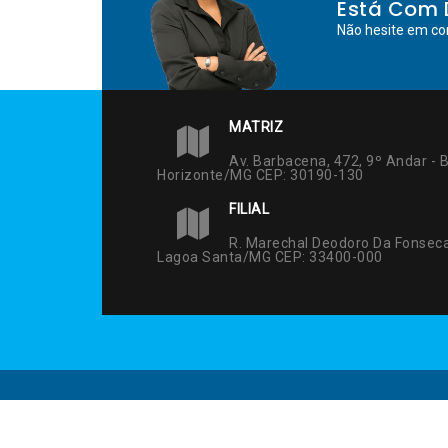
Está Com 
Não hesite em co
MATRIZ
Av. Barbacena, 472, 9º Andar - B
Horizonte/MG CEP: 30190-130
FILIAL
R. Marechal Deodoro Da Fonseca
Lagoa Santa/MG CEP: 33400-000
ELO Inteligência Contábil © Todos os Direitos reservad