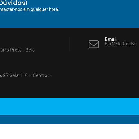
Dúvidas!
ntactar-nos em qualquer hora.
Email
Elo@elo.cnt.br
arro Preto - Belo
, 27 Sala 116 – Centro –
os. 2017