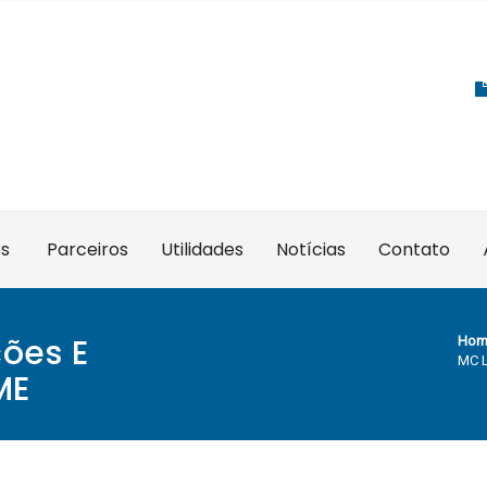
es
Parceiros
Utilidades
Notícias
Contato
ões E
Hom
MC L
ME