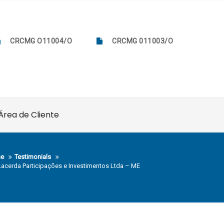
CRCMG O11004/O
CRCMG 011003/O
Área de Cliente
e
Testimonials
acerda Participações e Investimentos Ltda – ME