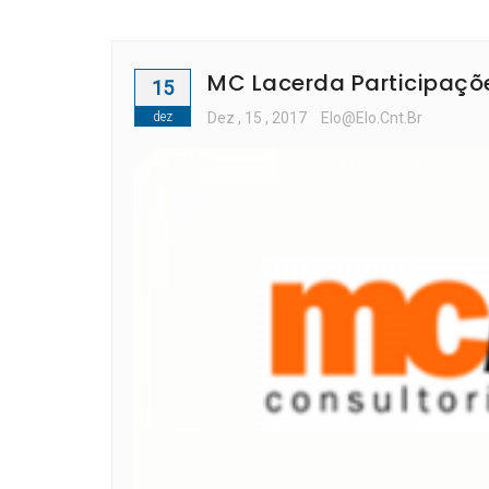
MC Lacerda Participaçõe
15
dez
Dez
, 15 ,
2017
Elo@elo.cnt.br