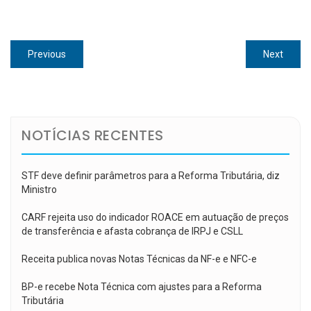
Navegação
Previous
Next
Previous
Next
de
post:
post:
Post
NOTÍCIAS RECENTES
STF deve definir parâmetros para a Reforma Tributária, diz
Ministro
CARF rejeita uso do indicador ROACE em autuação de preços
de transferência e afasta cobrança de IRPJ e CSLL
Receita publica novas Notas Técnicas da NF-e e NFC-e
BP-e recebe Nota Técnica com ajustes para a Reforma
Tributária