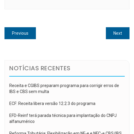
Navegação
Previous
Next
Previous
Next
de
post:
post:
Post
NOTÍCIAS RECENTES
Receita e CGIBS preparam programa para corrigir erros de
IBS e CBS sem multa
ECF: Receita libera versão 12.2.3 do programa
EFD-Reinf terá parada técnica para implantação do CNPJ
alfanumérico
Reforma Tributária: Flexibilização em NF-e e NFC-e CBS/IBS