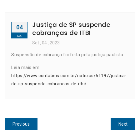
Justiça de SP suspende
04
cobranças de ITBI
set
Set
, 04 ,
2023
Suspensão de cobrança foi feita pela justiça paulista.
Leia mais em
https://www.contabeis.com.br/noticias/61197/justica-
de-sp-suspende-cobrancas-de-itbi/
Navegação
Previous
Next
Previous
Next
de
post:
post: