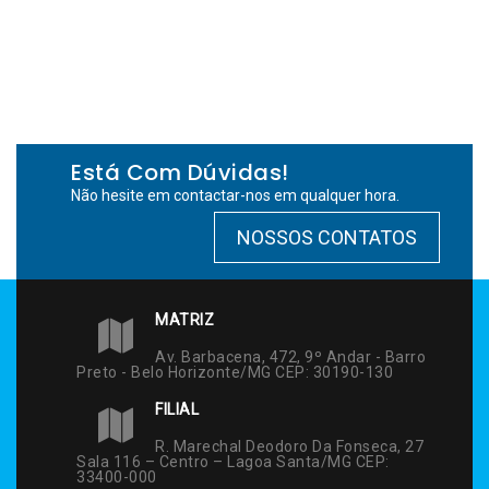
Está Com Dúvidas!
Não hesite em contactar-nos em qualquer hora.
NOSSOS CONTATOS
MATRIZ
Av. Barbacena, 472, 9º Andar - Barro
Preto - Belo Horizonte/MG CEP: 30190-130
FILIAL
R. Marechal Deodoro Da Fonseca, 27
Sala 116 – Centro – Lagoa Santa/MG CEP:
33400-000