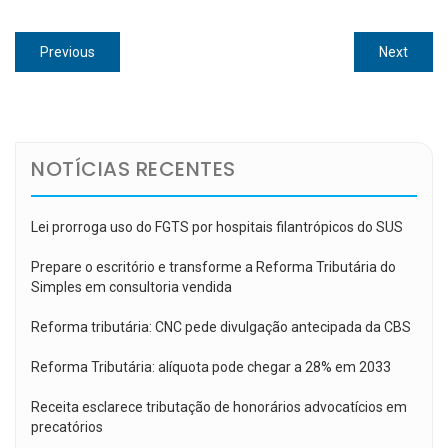
Navegação
Previous
Next
Previous
Next
de
post:
post:
Post
NOTÍCIAS RECENTES
Lei prorroga uso do FGTS por hospitais filantrópicos do SUS
Prepare o escritório e transforme a Reforma Tributária do
Simples em consultoria vendida
Reforma tributária: CNC pede divulgação antecipada da CBS
Reforma Tributária: alíquota pode chegar a 28% em 2033
Receita esclarece tributação de honorários advocatícios em
precatórios