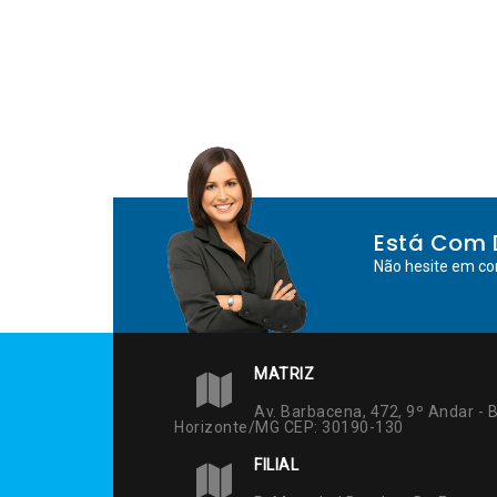
Está Com 
Não hesite em co
MATRIZ
Av. Barbacena, 472, 9º Andar - B
Horizonte/MG CEP: 30190-130
FILIAL