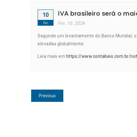
IVA brasileiro será o m
10
fev
Fev
, 10 ,
2024
Segundo um levantamento do Banco Mundial, o B
elevadas globalmente.
Leia mais em
https://www.contabeis.com.br/not
Navegação
Previous
Previous
de
post:
Post