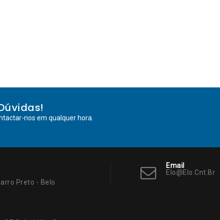
Dúvidas!
ntactar-nos em qualquer hora.
Email
Elo@elo.cnt.br
arro Preto - Belo