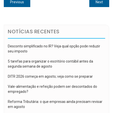
Navegação
Previous
Next
Previous
Next
de
post:
post:
Post
NOTÍCIAS RECENTES
Desconto simplificado no IR? Veja qual opção pode reduzir
seu imposto
5 tarefas para organizar o escritório contábil antes da
segunda semana de agosto
DITR 2026 começa em agosto; veja como se preparar
Vale-alimentação e refeição podem ser descontados do
empregado?
Reforma Tributária: o que empresas ainda precisam revisar
em agosto