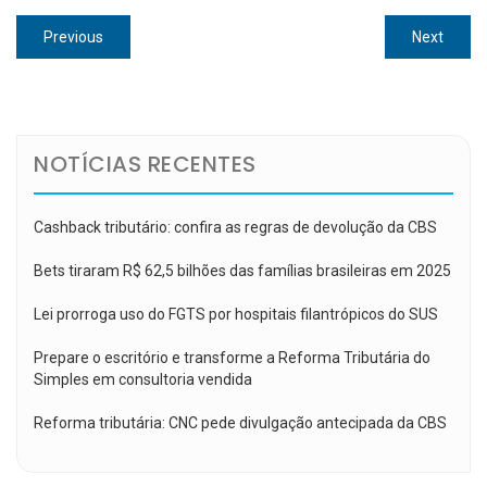
Navegação
Previous
Next
Previous
Next
de
post:
post:
Post
NOTÍCIAS RECENTES
Cashback tributário: confira as regras de devolução da CBS
Bets tiraram R$ 62,5 bilhões das famílias brasileiras em 2025
Lei prorroga uso do FGTS por hospitais filantrópicos do SUS
Prepare o escritório e transforme a Reforma Tributária do
Simples em consultoria vendida
Reforma tributária: CNC pede divulgação antecipada da CBS