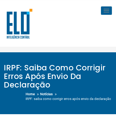
Skip
to
Toggl
content
navig
IRPF: Saiba Como Corrigir
Erros Após Envio Da
Declaração
Home
Notícias
IRPF: saiba como corrigir erros após envio da declaração