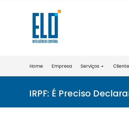
Skip
to
content
Home
Empresa
Serviços
Client
IRPF: É Preciso Declar