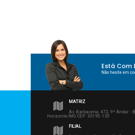
Está Com 
Não hesite em co
MATRIZ
Av. Barbacena, 472, 9º Andar - B
Horizonte/MG CEP: 30190-130
FILIAL