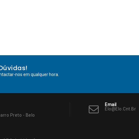
Dúvidas!
ntactar-nos em qualquer hora.
Email
Elo@elo.cnt.br
arro Preto - Belo