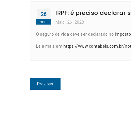
IRPF: é preciso declarar
26
maio
Maio
, 26 ,
2023
O seguro de vida deve ser declarado no
Imposto
Leia mais em
https://www.contabeis.com.br/not
Navegação
Previous
Previous
de
post:
Post