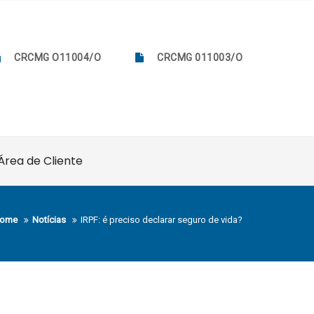
CRCMG O11004/O
CRCMG 011003/O
Área de Cliente
ome
Notícias
IRPF: é preciso declarar seguro de vida?