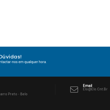
Dúvidas!
ntactar-nos em qualquer hora.
Email
Elo@elo.cnt.br
arro Preto - Belo