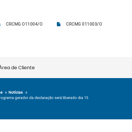
CRCMG O11004/O
CRCMG 011003/O
Área de Cliente
e
Notícias
programa gerador da declaração será liberado dia 15