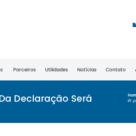
es
Parceiros
Utilidades
Notícias
Contato
 Da Declaração Será
Hom
IR: 