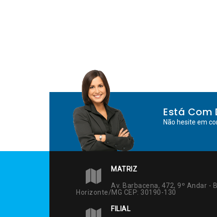
Está Com 
Não hesite em co
MATRIZ
Av. Barbacena, 472, 9º Andar - B
Horizonte/MG CEP: 30190-130
FILIAL