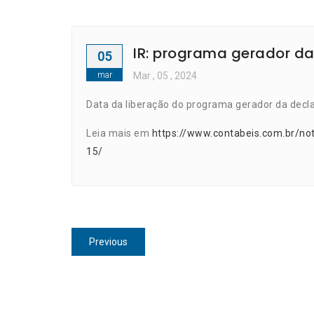
IR: programa gerador da
05
mar
Mar
, 05 ,
2024
Data da liberação do programa gerador da decl
Leia mais em
https://www.contabeis.com.br/not
15/
Navegação
Previous
Previous
de
post:
Post