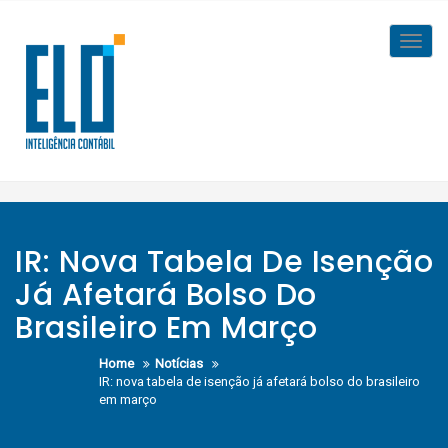
Skip
to
Toggl
content
navig
IR: Nova Tabela De Isenção
Já Afetará Bolso Do
Brasileiro Em Março
Home
Notícias
IR: nova tabela de isenção já afetará bolso do brasileiro
em março