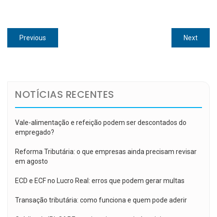
Navegação
Previous
Next
Previous
Next
de
post:
post:
Post
NOTÍCIAS RECENTES
Vale-alimentação e refeição podem ser descontados do
empregado?
Reforma Tributária: o que empresas ainda precisam revisar
em agosto
ECD e ECF no Lucro Real: erros que podem gerar multas
Transação tributária: como funciona e quem pode aderir